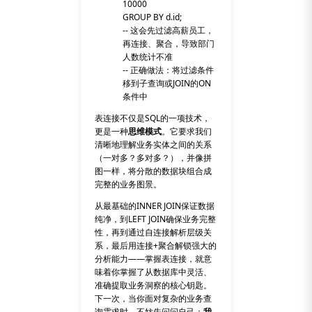
10000
GROUP BY d.id;
-- 这会先过滤高薪员工，
再连接、聚合，导致部门
人数统计不准
-- 正确做法：将过滤条件
移到子查询或JOIN的ON
条件中
表连接不仅是SQL的一项技术，
更是一种
思维模式
。它要求我们
清晰地理解业务实体之间的关系
（一对多？多对多？），并像拼
图一样，将分散的数据块组合成
完整的业务图景。
从最基础的
INNER JOIN
保证数据
纯净，到
LEFT JOIN
确保业务完整
性，再到通过
自连接
解析层级关
系，最后用
连接+聚合
解锁强大的
分析能力——掌握表连接，就意
味着你掌握了从数据库中灵活、
准确提取业务洞察的核心钥匙。
下一次，当你面对复杂的业务查
询需求时，不妨先问问自己：
我