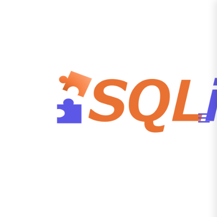
表连接：用SQL
编织数据的“关
系网”
你是否曾想过，当你在电商网站
下单时，系统如何同时显示出你
的姓名、商品信息和订单状态？
当你在短视频平台滑动时，后台
如何统计每个视频的完播率？这
一切的背后，都离不开一个强大
的数据库操作——
表连接
。
一、 为什么需要“连接”？—— 从
现实世界到数据库
想象一家公司。员工信息（姓
名、工号、部门）存储在一张表