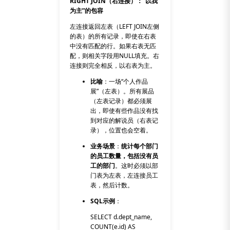
RIGHT JOIN（右连接）：“以我
为主”的包容
左连接返回左表（
LEFT JOIN
左侧
的表）的所有记录，即使在右表
中没有匹配的行。如果右表无匹
配，则相关字段用
NULL
填充。右
连接则完全相反，以右表为主。
比喻
：一场“个人作品
展”（左表）。所有展品
（左表记录）都必须展
出，即使有些作品没有找
到对应的解说员（右表记
录），位置也会空着。
业务场景
：
统计每个部门
的员工数量，包括没有员
工的部门
。这时必须以部
门表为左表，左连接员工
表，然后计数。
SQL示例
：
SELECT d.dept_name,
COUNT(e.id) AS