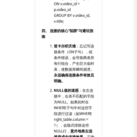
ON v.video_id =
p.video_id
GROUP BY v.video_id,
v.title;
四、 连接的核心“陷阱”与避坑指
南
笛卡尔积灾难
：忘记写连
接条件（
ON
子句），或
条件错误，会导致两表所
有行组合，产生巨大临时
表，使数据库瞬间崩溃。
永远确保连接条件有效且
明确。
NULL值的迷惑
：在左连
接中，右表不匹配的字段
为
NULL
。如果此时在
WHERE
子句中对这些字
段进行过滤（如
WHERE
right_table.column =
1
），会隐式排除这些
NULL
行，
意外地将左连
接变成内连接效果
。正确