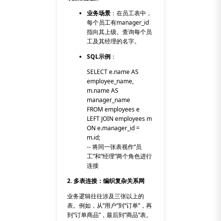
业务场景
：在员工表中，
每个员工有
manager_id
指向其上级。查询每个员
工及其经理的名字。
SQL示例
：
SELECT e.name AS
employee_name,
m.name AS
manager_name
FROM employees e
LEFT JOIN employees m
ON e.manager_id =
m.id;
-- 将同一张表视作“员
工”和“经理”两个角色进行
连接
2. 多表连接：编织复杂关系网
业务逻辑往往涉及三张以上的
表。例如，从“用户”到“订单”，再
到“订单商品”，最后到“商品”表。