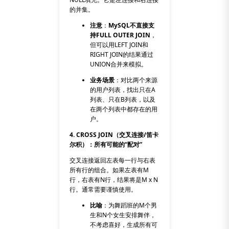
的并集。
注意
：
MySQL不直接支
持
FULL OUTER JOIN
，
但可以用
LEFT JOIN
和
RIGHT JOIN
的结果通过
UNION
合并来模拟。
业务场景
：对比两个来源
的用户列表，找出只在A
列表、只在B列表，以及
在两个列表中都存在的用
户。
4. CROSS JOIN（交叉连接/笛卡
尔积）：所有可能的“配对”
交叉连接返回左表每一行与右表
所有行的组合。如果左表有M
行，右表有N行，结果将是M x N
行。通常需要谨慎使用。
比喻
：为舞蹈班的M个男
生和N个女生安排舞伴，
不考虑喜好，生成所有可