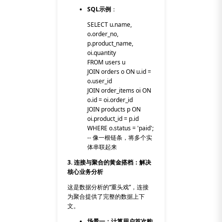
SQL示例
：
SELECT u.name,
o.order_no,
p.product_name,
oi.quantity
FROM users u
JOIN orders o ON u.id =
o.user_id
JOIN order_items oi ON
o.id = oi.order_id
JOIN products p ON
oi.product_id = p.id
WHERE o.status = 'paid';
-- 像一根链条，将多个实
体串联起来
3. 连接与聚合的黄金搭档：解决
核心业务分析
这是数据分析的“重头戏”，连接
为聚合提供了完整的数据上下
文。
场景一：计算用户首次购