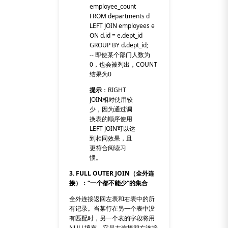
employee_count
FROM departments d
LEFT JOIN employees e
ON d.id = e.dept_id
GROUP BY d.dept_id;
-- 即使某个部门人数为
0，也会被列出，COUNT
结果为0
提示
：
RIGHT
JOIN
相对使用较
少，因为通过调
换表的顺序使用
LEFT JOIN
可以达
到相同效果，且
更符合阅读习
惯。
3. FULL OUTER JOIN（全外连
接）：“一个都不能少”的集合
全外连接返回左表和右表中的所
有记录。当某行在另一个表中没
有匹配时，另一个表的字段将用
NULL
填充。它是左连接和右连接