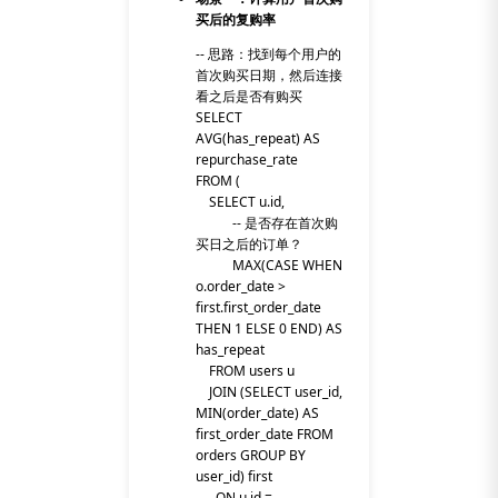
买后的复购率
-- 思路：找到每个用户的
首次购买日期，然后连接
看之后是否有购买
SELECT
AVG(has_repeat) AS
repurchase_rate
FROM (
SELECT u.id,
-- 是否存在首次购
买日之后的订单？
MAX(CASE WHEN
o.order_date >
first.first_order_date
THEN 1 ELSE 0 END) AS
has_repeat
FROM users u
JOIN (SELECT user_id,
MIN(order_date) AS
first_order_date FROM
orders GROUP BY
user_id) first
ON u.id =