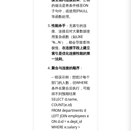
的做法是将条件移至
ON
子句中，或使用
IFNULL
等函数处理。
性能杀手
：无索引的连
接、连接后对大量数据使
用复杂函数（如
LIKE
'%...%'
），都会导致查询
极慢。
在连接字段上建立
索引是优化连接性能的第
一法则。
聚合与连接的顺序
：
-- 错误示例：想统计每个
部门的人数，但WHERE
条件在聚合后执行，可能
得不到预期结果
SELECT d.name,
COUNT(e.id)
FROM departments d
LEFT JOIN employees e
ON d.id = e.dept_id
WHERE e.salary >