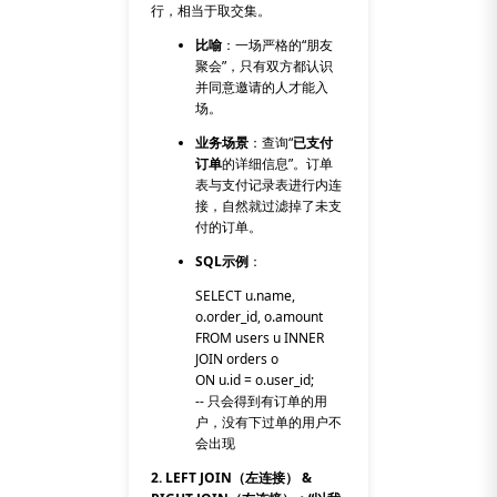
行，相当于取交集。
比喻
：一场严格的“朋友
聚会”，只有双方都认识
并同意邀请的人才能入
场。
业务场景
：查询“
已支付
订单
的详细信息”。订单
表与支付记录表进行内连
接，自然就过滤掉了未支
付的订单。
SQL示例
：
SELECT u.name,
o.order_id, o.amount
FROM users u INNER
JOIN orders o
ON u.id = o.user_id;
-- 只会得到有订单的用
户，没有下过单的用户不
会出现
2. LEFT JOIN（左连接） &