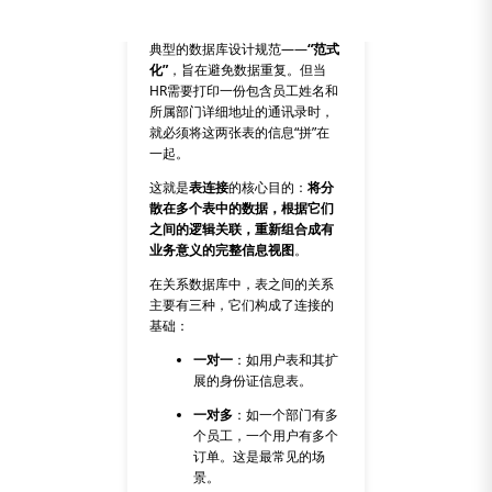
中，部门信息（部门名、预算、
地点）存储在另一张表中。这是
典型的数据库设计规范——
“范式
化”
，旨在避免数据重复。但当
HR需要打印一份包含员工姓名和
所属部门详细地址的通讯录时，
就必须将这两张表的信息“拼”在
一起。
这就是
表连接
的核心目的：
将分
散在多个表中的数据，根据它们
之间的逻辑关联，重新组合成有
业务意义的完整信息视图
。
在关系数据库中，表之间的关系
主要有三种，它们构成了连接的
基础：
一对一
：如用户表和其扩
展的身份证信息表。
一对多
：如一个部门有多
个员工，一个用户有多个
订单。这是最常见的场
景。