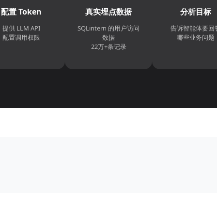
配置 Token
真实埋点数据
分析目标
提供 LLM API
SQLintern 的用户访问
告诉智能体要回
配置调用权限
数据
哪些业务问题
22万+条记录