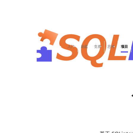
入门
刷题
竞赛
思维
项目