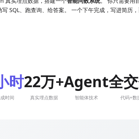
tern 真实埋点数据，搭建一个
智能问数系统
。 你只需要用
自动写 SQL、跑查询、给答案。 一个下午完成，写进简历
小时
22万+
Agent
全交
完成时间
真实埋点数据
智能体技术
代码+数