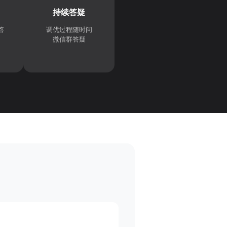
持续答疑
答
调优过程随时问
微信群答疑