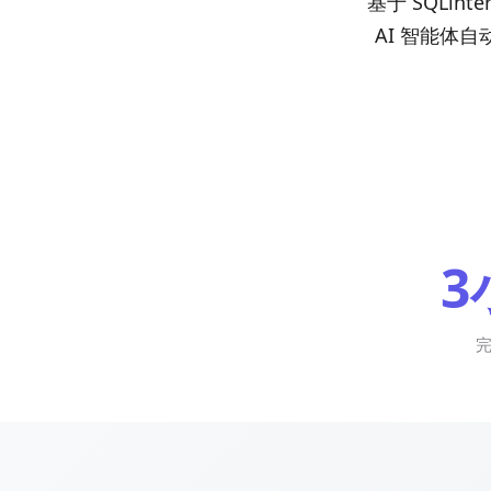
基于 SQLin
AI 智能体
3