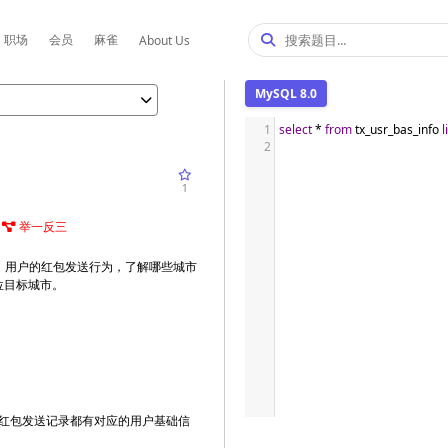
职场
会员
麻雀
About Us
MySQL 8.0
1
select
*
from
 tx_usr_bas_info 
l
2
1
举一反三
天）用户的红包发送行为，了解哪些城市
位目标城市。
红包发送记录都有对应的用户基础信