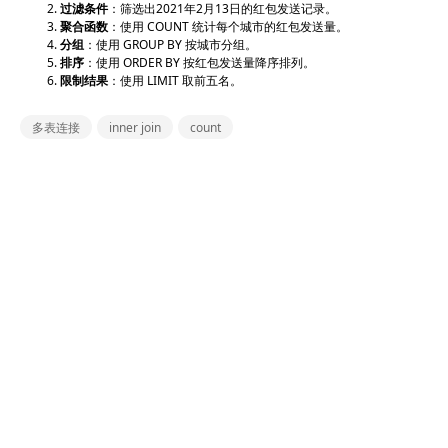
过滤条件
：筛选出2021年2月13日的红包发送记录。
聚合函数
：使用
COUNT
统计每个城市的红包发送量。
分组
：使用
GROUP BY
按城市分组。
排序
：使用
ORDER BY
按红包发送量降序排列。
限制结果
：使用
LIMIT
取前五名。
多表连接
inner join
count