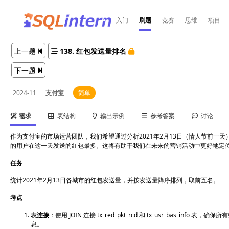
入门
刷题
竞赛
思维
项目
上一题
138. 红包发送量排名
下一题
2024-11
支付宝
简单
需求
表结构
输出示例
参考答案
讨论
作为支付宝的市场运营团队，我们希望通过分析2021年2月13日（情人节前一
的用户在这一天发送的红包最多。这将有助于我们在未来的营销活动中更好地定
任务
统计2021年2月13日各城市的红包发送量，并按发送量降序排列，取前五名。
考点
表连接
：使用
JOIN
连接
tx_red_pkt_rcd
和
tx_usr_bas_info
表，确保所有
息。