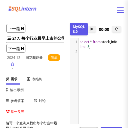
MySQL
上一题
00:00
8.0
217. 每个行业最早上市的公司
1
select
*
from
 stock_info 
limit
5
;
下一题
2
2024-12
同花顺证券
简单
2
需求
表结构
输出示例
参考答案
讨论
举一反三
编写一个查询来找出每个行业中最