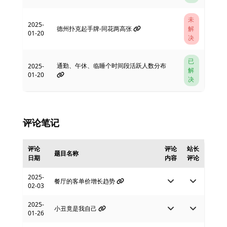
未
2025-
德州扑克起手牌-同花两高张
解
01-20
决
已
通勤、午休、临睡个时间段活跃人数分布
2025-
解
01-20
决
评论笔记
评论
评论
站长
题目名称
日期
内容
评论
2025-
餐厅的客单价增长趋势
02-03
2025-
小丑竟是我自己
01-26