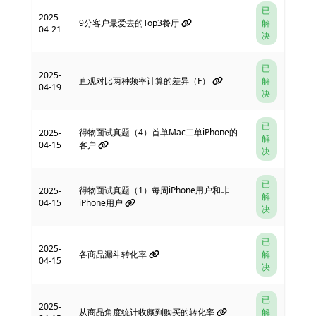
已
2025-
9分客户最爱去的Top3餐厅
解
04-21
决
已
2025-
直观对比两种频率计算的差异（F）
解
04-19
决
已
得物面试真题（4）首单Mac二单iPhone的
2025-
解
04-15
客户
决
已
得物面试真题（1）每周iPhone用户和非
2025-
解
04-15
iPhone用户
决
已
2025-
各商品漏斗转化率
解
04-15
决
已
2025-
从商品角度统计收藏到购买的转化率
解