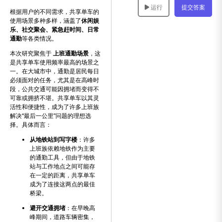
运行
提交答案
根据用户的不同需求，共享单车的
使用场景多种多样，涵盖了
休闲娱
乐、社交聚会、紧急赶时间、日常
通勤
等各类情况。
本次研究聚焦于
上班通勤场景
，这
是共享单车使用频率最高的场景之
一。在大城市中，通勤是居民每日
必须面对的任务，尤其是在高峰时
段，公共交通可能因拥堵而变得不
可靠或拥挤不堪。共享单车以其灵
活性和便捷性，成为了许多上班族
解决“最后一公里”问题的理想选
择。具体而言：
从地铁站到写字楼
：许多
上班族依赖地铁作为主要
的通勤工具，但由于地铁
站与工作地点之间可能存
在一定的距离，共享单车
成为了连接这两点的最佳
桥梁。
避开交通拥堵
：在早晚高
峰期间，道路车辆密集，