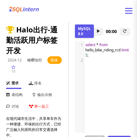
Halo出行-通
MySQL
00:00
8.0
勤活跃用户标签
1
select
*
from
开发
hello_bike_riding_rcd 
limit
5
;
2024-12
哈啰出行
困难
2
13
需求
排名
表结构
输出示例
讨论
举一反三
在现代城市生活中，共享单车作为
一种便捷、环保的出行方式，已经
广泛融入到居民的日常交通选择
中。